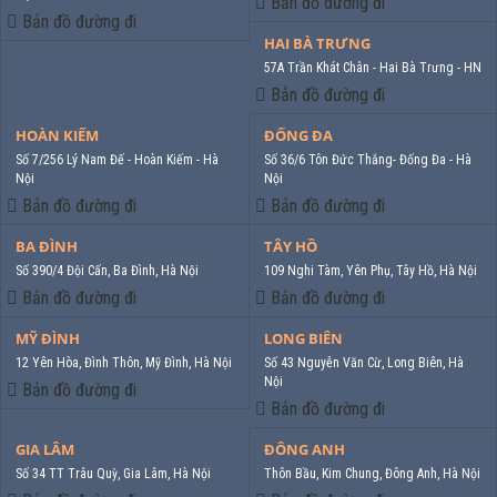
Bản đồ đường đi
Bản đồ đường đi
HAI BÀ TRƯNG
57A Trần Khát Chân - Hai Bà Trưng - HN
Bản đồ đường đi
HOÀN KIẾM
ĐỐNG ĐA
Số 7/256 Lý Nam Đế - Hoàn Kiếm - Hà
Số 36/6 Tôn Đức Thắng- Đống Đa - Hà
Nội
Nội
Bản đồ đường đi
Bản đồ đường đi
BA ĐÌNH
TÂY HỒ
Số 390/4 Đội Cấn, Ba Đình, Hà Nội
109 Nghi Tàm, Yên Phụ, Tây Hồ, Hà Nội
Bản đồ đường đi
Bản đồ đường đi
MỸ ĐÌNH
LONG BIÊN
12 Yên Hòa, Đình Thôn, Mỹ Đình, Hà Nội
Số 43 Nguyễn Văn Cừ, Long Biên, Hà
Nội
Bản đồ đường đi
Bản đồ đường đi
GIA LÂM
ĐÔNG ANH
Số 34 TT Trâu Quỳ, Gia Lâm, Hà Nội
Thôn Bầu, Kim Chung, Đông Anh, Hà Nội