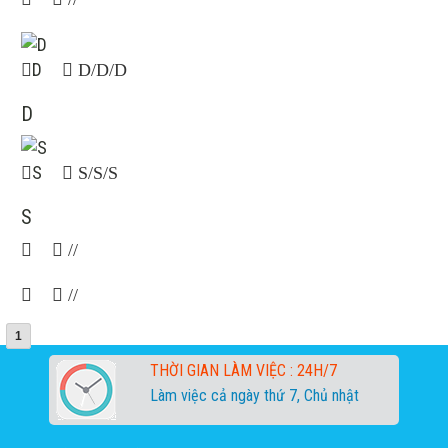
D
D/D/D
D
S
S/S/S
S
//
//
1
THỜI GIAN LÀM VIỆC :
24H/7
Làm việc cả ngày thứ 7, Chủ nhật