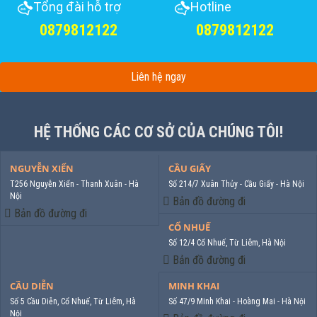
Tổng đài hỗ trợ
Hotline
0879812122
0879812122
Liên hệ ngay
HỆ THỐNG CÁC CƠ SỞ CỦA CHÚNG TÔI!
NGUYỄN XIỂN
CẦU GIẤY
T256 Nguyễn Xiển - Thanh Xuân - Hà
Số 214/7 Xuân Thủy - Cầu Giấy - Hà Nội
Nội
Bản đồ đường đi
Bản đồ đường đi
CỔ NHUẾ
Số 12/4 Cổ Nhuế, Từ Liêm, Hà Nội
Bản đồ đường đi
CẦU DIỄN
MINH KHAI
Số 5 Cầu Diễn, Cổ Nhuế, Từ Liêm, Hà
Số 47/9 Minh Khai - Hoàng Mai - Hà Nội
Nội