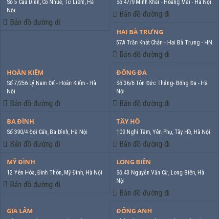
Số 5 Cầu Diễn, Cổ Nhuế, Từ Liêm, Hà
Số 47/9 Minh Khai - Hoàng Mai - Hà Nội
Nội
Bản đồ đường đi
Bản đồ đường đi
HAI BÀ TRƯNG
57A Trần Khát Chân - Hai Bà Trưng - HN
Bản đồ đường đi
HOÀN KIẾM
ĐỐNG ĐA
Số 7/256 Lý Nam Đế - Hoàn Kiếm - Hà
Số 36/6 Tôn Đức Thắng- Đống Đa - Hà
Nội
Nội
Bản đồ đường đi
Bản đồ đường đi
BA ĐÌNH
TÂY HỒ
Số 390/4 Đội Cấn, Ba Đình, Hà Nội
109 Nghi Tàm, Yên Phụ, Tây Hồ, Hà Nội
Bản đồ đường đi
Bản đồ đường đi
MỸ ĐÌNH
LONG BIÊN
12 Yên Hòa, Đình Thôn, Mỹ Đình, Hà Nội
Số 43 Nguyễn Văn Cừ, Long Biên, Hà
Nội
Bản đồ đường đi
Bản đồ đường đi
GIA LÂM
ĐÔNG ANH