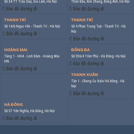
Số 34 TT Trâu Quỳ, Gia Lâm, Hà Nội
Thôn Bầu, Kim Chung, Đông Anh, Hà Nội
Bản đồ đường đi
Bản đồ đường đi
THANH TRÌ
THANH TRÌ
Số 14/6 Ngọc Hồi - Thanh Trì - Hà Nội
Số 4 Phan Trọng Tuệ - Thanh Trì - Hà
Nội
Bản đồ đường đi
Bản đồ đường đi
HOÀNG MAI
ĐỐNG ĐA
Tầng 1 - HH4 - Linh Đàm - Hoàng Mai-
Số 356/4 Trần Phú - Hà Đông- Hà Nội
HN
Bản đồ đường đi
Bản đồ đường đi
THANH XUÂN
Tần 1 - Chung Cư Xala Hà Đông - Hà
Nội
Bản đồ đường đi
HÀ ĐÔNG
Số 57 Yên Nghĩa, Hà Đông, Hà Nội
Bản đồ đường đi