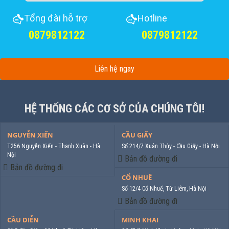
Tổng đài hỗ trợ
Hotline
0879812122
0879812122
Liên hệ ngay
HỆ THỐNG CÁC CƠ SỞ CỦA CHÚNG TÔI!
NGUYỄN XIỂN
CẦU GIẤY
T256 Nguyễn Xiển - Thanh Xuân - Hà
Số 214/7 Xuân Thủy - Cầu Giấy - Hà Nội
Nội
Bản đồ đường đi
Bản đồ đường đi
CỔ NHUẾ
Số 12/4 Cổ Nhuế, Từ Liêm, Hà Nội
Bản đồ đường đi
CẦU DIỄN
MINH KHAI