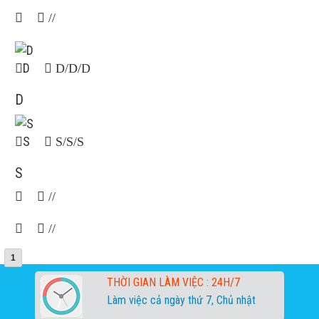
//
D
D/D/D
D
S
S/S/S
S
//
//
1
THỜI GIAN LÀM VIỆC :
24H/7
Làm việc cả ngày thứ 7, Chủ nhật