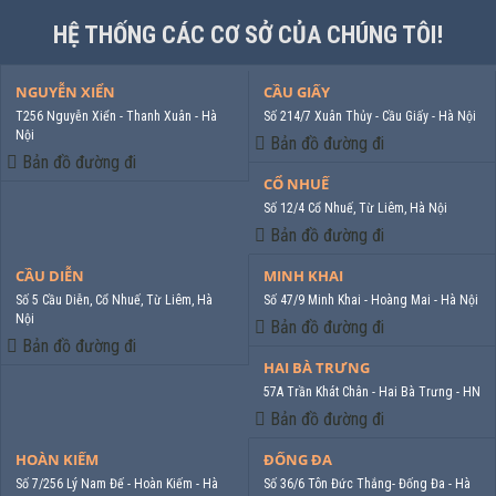
HỆ THỐNG CÁC CƠ SỞ CỦA CHÚNG TÔI!
NGUYỄN XIỂN
CẦU GIẤY
T256 Nguyễn Xiển - Thanh Xuân - Hà
Số 214/7 Xuân Thủy - Cầu Giấy - Hà Nội
Nội
Bản đồ đường đi
Bản đồ đường đi
CỔ NHUẾ
Số 12/4 Cổ Nhuế, Từ Liêm, Hà Nội
Bản đồ đường đi
CẦU DIỄN
MINH KHAI
Số 5 Cầu Diễn, Cổ Nhuế, Từ Liêm, Hà
Số 47/9 Minh Khai - Hoàng Mai - Hà Nội
Nội
Bản đồ đường đi
Bản đồ đường đi
HAI BÀ TRƯNG
57A Trần Khát Chân - Hai Bà Trưng - HN
Bản đồ đường đi
HOÀN KIẾM
ĐỐNG ĐA
Số 7/256 Lý Nam Đế - Hoàn Kiếm - Hà
Số 36/6 Tôn Đức Thắng- Đống Đa - Hà