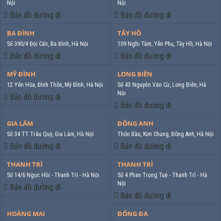
Nội
Nội
Bản đồ đường đi
Bản đồ đường đi
BA ĐÌNH
TÂY HỒ
Số 390/4 Đội Cấn, Ba Đình, Hà Nội
109 Nghi Tàm, Yên Phụ, Tây Hồ, Hà Nội
Bản đồ đường đi
Bản đồ đường đi
MỸ ĐÌNH
LONG BIÊN
12 Yên Hòa, Đình Thôn, Mỹ Đình, Hà Nội
Số 43 Nguyễn Văn Cừ, Long Biên, Hà
Nội
Bản đồ đường đi
Bản đồ đường đi
GIA LÂM
ĐÔNG ANH
Số 34 TT Trâu Quỳ, Gia Lâm, Hà Nội
Thôn Bầu, Kim Chung, Đông Anh, Hà Nội
Bản đồ đường đi
Bản đồ đường đi
THANH TRÌ
THANH TRÌ
Số 14/6 Ngọc Hồi - Thanh Trì - Hà Nội
Số 4 Phan Trọng Tuệ - Thanh Trì - Hà
Nội
Bản đồ đường đi
Bản đồ đường đi
HOÀNG MAI
ĐỐNG ĐA